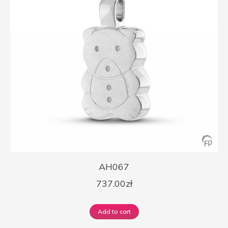
AH067
737.00
zł
Add to cart