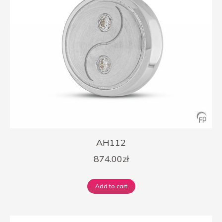
AH112
874.00
zł
Add to cart