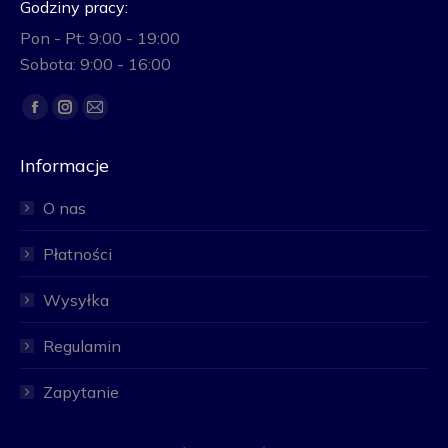
Godziny pracy:
Pon - Pt: 9:00 - 19:00
Sobota: 9:00 - 16:00
Znajdź nas na:
Facebook
Instagram
Mail
page
page
page
Informacje
opens
opens
opens
in
in
in
O nas
new
new
new
window
window
window
Płatności
Wysyłka
Regulamin
Zapytanie