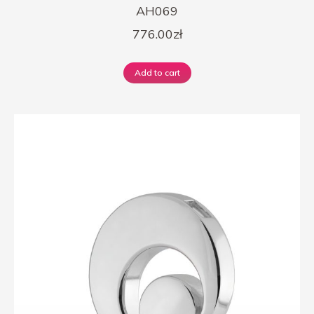
AH069
776.00
zł
Add to cart