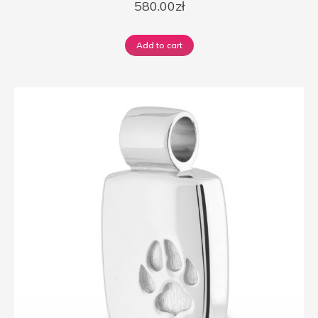
580.00
zł
Add to cart