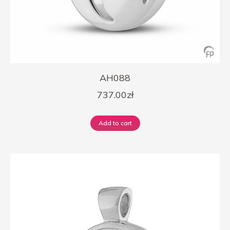
AH088
737.00
zł
Add to cart