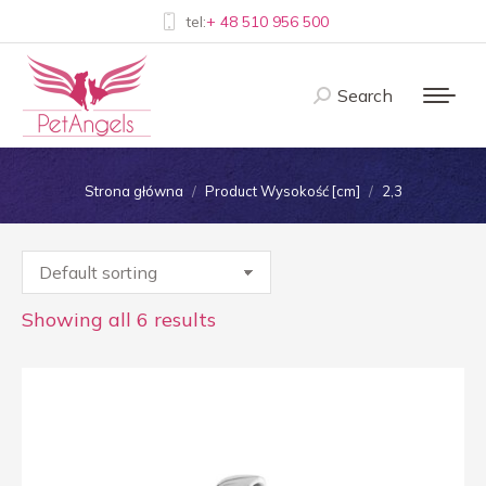
tel:
+ 48 510 956 500
Search
Szukaj:
Jesteś tutaj:
Strona główna
Product Wysokość [cm]
2,3
Showing all 6 results