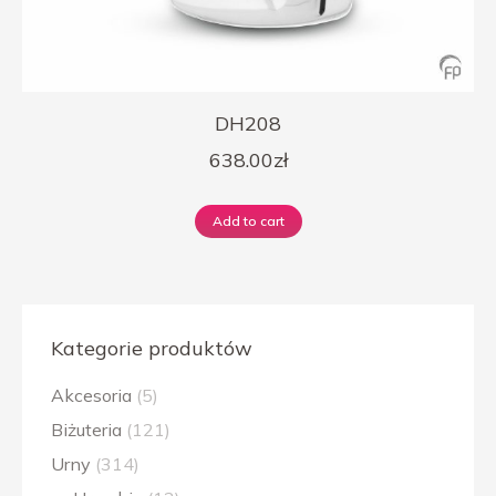
DH208
638.00
zł
Add to cart
Kategorie produktów
Akcesoria
(5)
Biżuteria
(121)
Urny
(314)